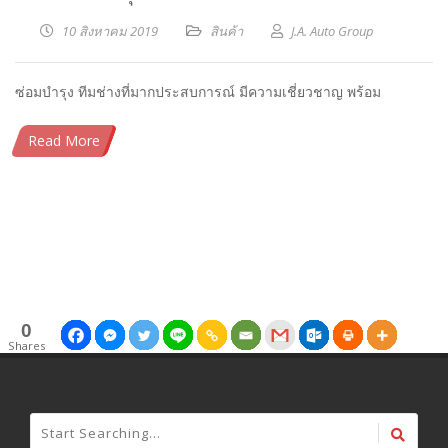
10 สิงหาคม 2019
สินค้า
J.A. Auto Group
ซ่อมบำรุง ทีมช่างที่มากประสบการณ์ มีความเชี่ยวชาญ พร้อม
Read More
0
0
0
0
0
0
0
0
0
0
0
0
0
0
Shares
Shares
Shares
Shares
Shares
Shares
Shares
Shares
Shares
Shares
Shares
Shares
Shares
Shares