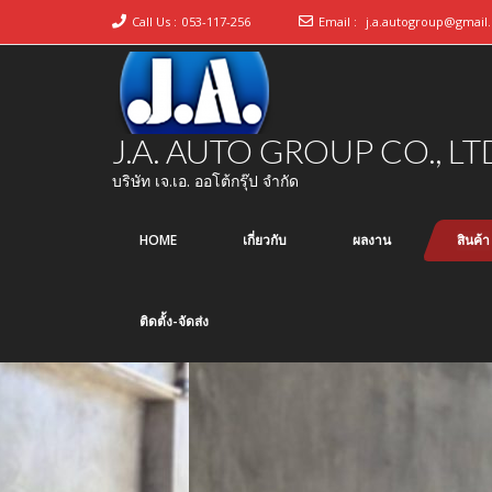
Call Us :
053-117-256
Email :
j.a.autogroup@gmail
J.A. AUTO GROUP CO., LT
บริษัท เจ.เอ. ออโต้กรุ๊ป จำกัด
HOME
เกี่ยวกับ
ผลงาน
สินค้า
ติดตั้ง-จัดส่ง