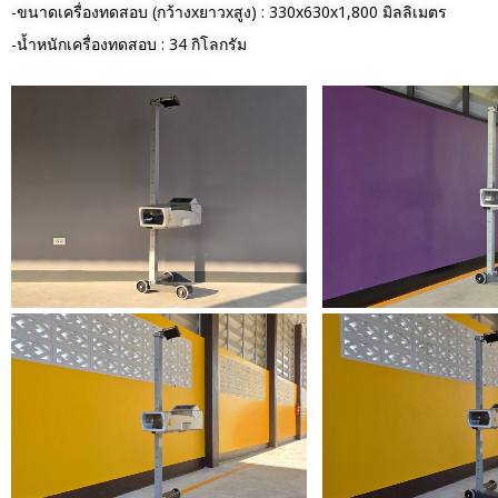
-ขนาดเครื่องทดสอบ (กว้างxยาวxสูง) : 330x630x1,800 มิลลิเมตร
-น้ำหนักเครื่องทดสอบ : 34 กิโลกรัม