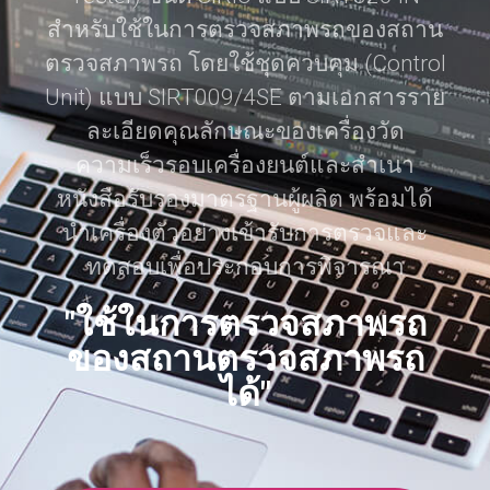
สำหรับใช้ในการตรวจสภาพรถของสถาน
ตรวจสภาพรถ โดยใช้ชุดควบคุม (Control
Unit) แบบ SIRT009/4SE ตามเอกสารราย
ละเอียดคุณลักษณะของเครื่องวัด
ความเร็วรอบเครื่องยนต์และสำเนา
หนังสือรับรองมาตรฐานผู้ผลิต พร้อมได้
นำเครื่องตัวอย่างเข้ารับการตรวจและ
ทดสอบเพื่อประกอบการพิจารณา
"ใช้ในการตรวจสภาพรถ
ของสถานตรวจสภาพรถ
ได้"​