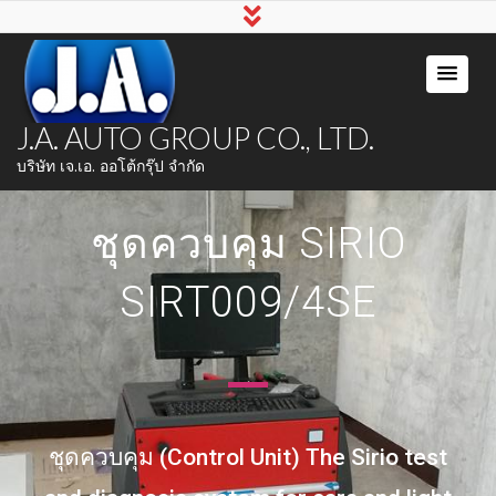
J.A. AUTO GROUP CO., LTD.
บริษัท เจ.เอ. ออโต้กรุ๊ป จำกัด
ชุดควบคุม SIRIO
SIRT009/4SE
ชุดควบคุม (Control Unit) The Sirio test