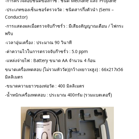
-การตรวจสอบชนิดของก๊าซ : ชนิด Methane และ Propane
-ประเภทของเซ็นเซอร์ตรวจวัด : ชนิดสารกึ่งตัวนำ (Semi –
Conductor)
-การแสดงผลเมื่อตรวจจับก๊าซรั่ว : มีเสียงสัญญาณเตือน / ไฟกระ
พริบ
-เวลาอุ่นเครื่อง : ประมาณ 90 วินาที
-ค่าความไวในการตรวจจับก๊าซรั่ว : 5.0 ppm
-แหล่งจ่ายไฟ : Battery ขนาด AA จำนวน 4 ก้อน
ขนาดเครื่องทดสอบ (ไม่รวมหัววัด)(กว้างxยาวxสูง) : 66x217x56
มิลลิเมตร
-ขนาดความยาวของท่อวัด : 400 มิลลิเมตร
-น้ำหนักเครื่องทดสอบ : ประมาณ 400กรัม (รวมแบตเตอรี่)