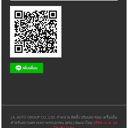
J.A. AUTO GROUP CO., LTD. จำหน่าย ติดตั้ง ปรับแต่ง ซ่อม เครื่องมือ
สำหรับสถานตรวจสภาพรถเอกชน (ตรอ.) พัฒนาโดย
บริษัท เจ.เอ. ออ
โต้กรุ๊ป จำกัด