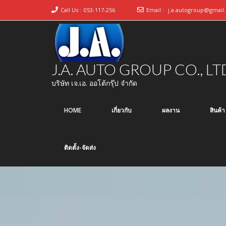
Call Us :
053-117-256
Email :
j.a.autogroup@gmail
J.A. AUTO GROUP CO., LT
บริษัท เจ.เอ. ออโต้กรุ๊ป จำกัด
HOME
เกี่ยวกับ
ผลงาน
สินค้า
ติดตั้ง-จัดส่ง